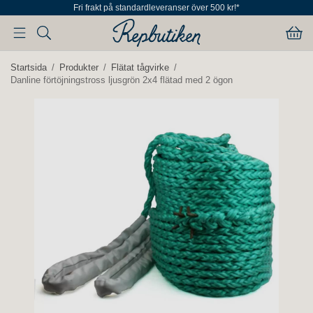
Fri frakt på standardleveranser över 500 kr!*
Startsida
/
Produkter
/
Flätat tågvirke
/
Danline förtöjningstross ljusgrön 2x4 flätad med 2 ögon