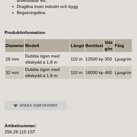
arbetsbåtar etc.
Draglina inom industri och bygg
Bogseringslina
Produktinformation
Vikt
Diameter
Modell
Längd
Brottlast
Färg
g/m
Dubbla ögon med
28 mm
110 m
12500 kp
350
Ljusgrön
slitskydd à 1,8 m
Dubbla ögon med
32 mm
110 m
16000 kp
460
Ljusgrön
slitskydd à 1,8 m
SPARA SOM FAVORIT
Artikelnummer:
256.28.110.1ST