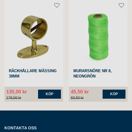
RÄCKHÅLLARE MÄSSING
MURARSNÖRE NR 8,
38MM
NEONGRÖN
135,00 kr
45,50 kr
KÖP
KÖP
179,00 kr
60,50 kr
KONTAKTA OSS