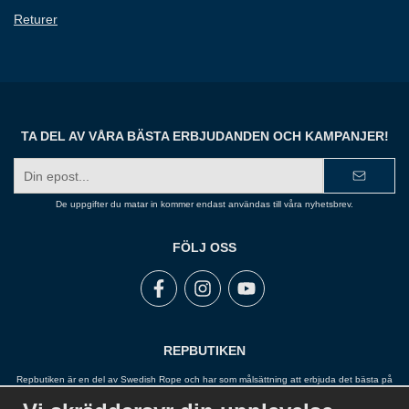
Returer
TA DEL AV VÅRA BÄSTA ERBJUDANDEN OCH KAMPANJER!
E-
postadress
De uppgifter du matar in kommer endast användas till våra nyhetsbrev.
FÖLJ OSS
REPBUTIKEN
Repbutiken är en del av Swedish Rope och har som målsättning att erbjuda det bästa på
marknaden inom rep, snöre, tågvirke, wire, linor, garn, kätting och fallskydd. Repbutiken
arbetar nära sina leverantörer och har ett stort sortiment för att kunna erbjuda en lösning