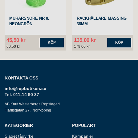
MURARSNÖRE NR 8,
RÄCKHÅLLARE MÄSSING
NEONGRÖN
38MM
45,50 kr
135,00 kr
KÖP
KÖP
60,50 kr
179,00 kr
KONTAKTA OSS
info@repbutiken.se
Tel. 011-14 90 37
AB Knut Westerbergs Repslageri
Fjärilsgatan 27, Norrköping
KATEGORIER
POPULÄRT
Slaget tågvirke
Kampanjer