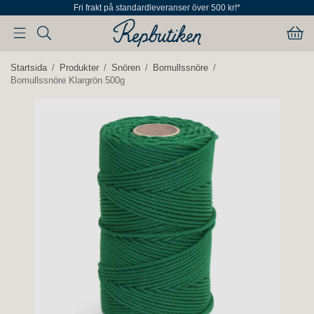
Fri frakt på standardleveranser över 500 kr!*
Startsida
/
Produkter
/
Snören
/
Bomullssnöre
/
Bomullssnöre Klargrön 500g