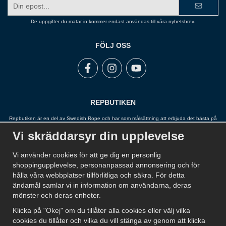
E-
postadress
De uppgifter du matar in kommer endast användas till våra nyhetsbrev.
FÖLJ OSS
REPBUTIKEN
Repbutiken är en del av Swedish Rope och har som målsättning att erbjuda det bästa på
marknaden inom rep, snöre, tågvirke, wire, linor, garn, kätting och fallskydd. Repbutiken
Vi skräddarsyr din upplevelse
arbetar nära sina leverantörer och har ett stort sortiment för att kunna erbjuda en lösning
för alla.
Vi använder cookies för att ge dig en personlig
shoppingupplevelse, personanpassad annonsering och för
hålla våra webbplatser tillförlitliga och säkra. För detta
ändamål samlar vi in information om användarna, deras
mönster och deras enheter.
Klicka på "Okej" om du tillåter alla cookies eller välj vilka
cookies du tillåter och vilka du vill stänga av genom att klicka