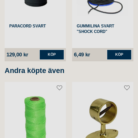
PARACORD SVART
GUMMILINA SVART
"SHOCK CORD"
129,00 kr
6,49 kr
KÖP
KÖP
Andra köpte även