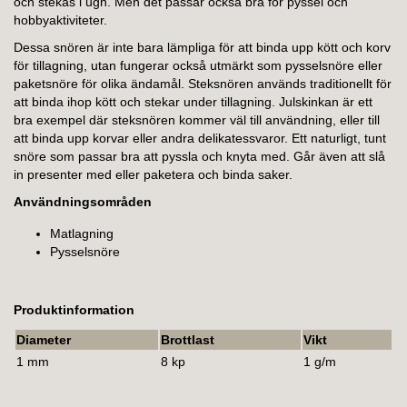
och stekas i ugn. Men det passar också bra för pyssel och
hobbyaktiviteter.
Dessa snören är inte bara lämpliga för att binda upp kött och korv
för tillagning, utan fungerar också utmärkt som pysselsnöre eller
paketsnöre för olika ändamål. Steksnören används traditionellt för
att binda ihop kött och stekar under tillagning. Julskinkan är ett
bra exempel där steksnören kommer väl till användning, eller till
att binda upp korvar eller andra delikatessvaror. Ett naturligt, tunt
snöre som passar bra att pyssla och knyta med. Går även att slå
in presenter med eller paketera och binda saker.
Användningsområden
Matlagning
Pysselsnöre
Produktinformation
Diameter
Brottlast
Vikt
1 mm
8 kp
1 g/m