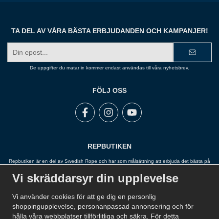
TA DEL AV VÅRA BÄSTA ERBJUDANDEN OCH KAMPANJER!
E-
postadress
De uppgifter du matar in kommer endast användas till våra nyhetsbrev.
FÖLJ OSS
REPBUTIKEN
Repbutiken är en del av Swedish Rope och har som målsättning att erbjuda det bästa på
marknaden inom rep, snöre, tågvirke, wire, linor, garn, kätting och fallskydd. Repbutiken
Vi skräddarsyr din upplevelse
arbetar nära sina leverantörer och har ett stort sortiment för att kunna erbjuda en lösning
för alla.
Vi använder cookies för att ge dig en personlig
shoppingupplevelse, personanpassad annonsering och för
hålla våra webbplatser tillförlitliga och säkra. För detta