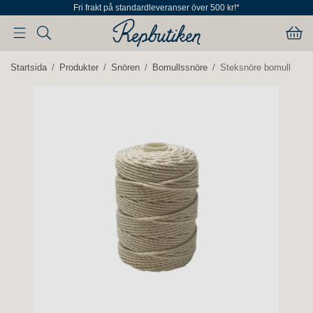
Fri frakt på standardleveranser över 500 kr!*
Startsida
/
Produkter
/
Snören
/
Bomullssnöre
/
Steksnöre bomull