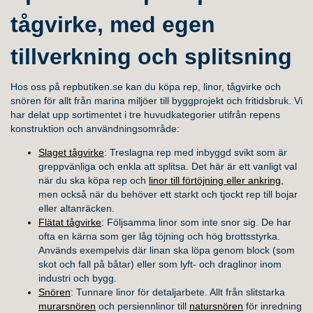
tågvirke, med egen
tillverkning och splitsning
Hos oss på repbutiken.se kan du köpa rep, linor, tågvirke och
snören för allt från marina miljöer till byggprojekt och fritidsbruk. Vi
har delat upp sortimentet i tre huvudkategorier utifrån repens
konstruktion och användningsområde:
Slaget tågvirke
: Treslagna rep med inbyggd svikt som är
greppvänliga och enkla att splitsa. Det här är ett vanligt val
när du ska köpa rep och
linor till förtöjning eller ankring
,
men också när du behöver ett starkt och tjockt rep till bojar
eller altanräcken.
Flätat tågvirke
: Följsamma linor som inte snor sig. De har
ofta en kärna som ger låg töjning och hög brottsstyrka.
Används exempelvis där linan ska löpa genom block (som
skot och fall på båtar) eller som lyft- och draglinor inom
industri och bygg.
Snören
: Tunnare linor för detaljarbete. Allt från slitstarka
murarsnören
och persiennlinor till
natursnören
för inredning