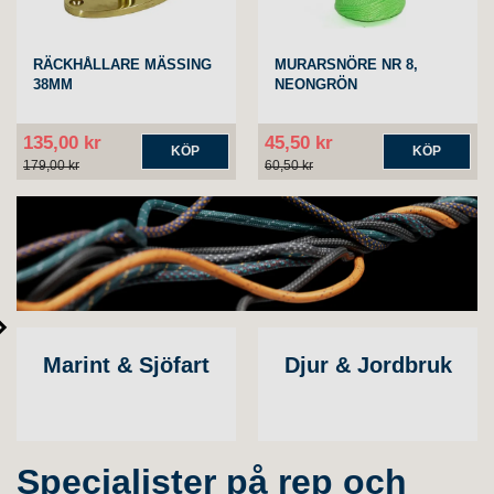
RÄCKHÅLLARE MÄSSING
MURARSNÖRE NR 8,
38MM
NEONGRÖN
135,00 kr
45,50 kr
KÖP
KÖP
179,00 kr
60,50 kr
Marint & Sjöfart
Djur & Jordbruk
Specialister på rep och