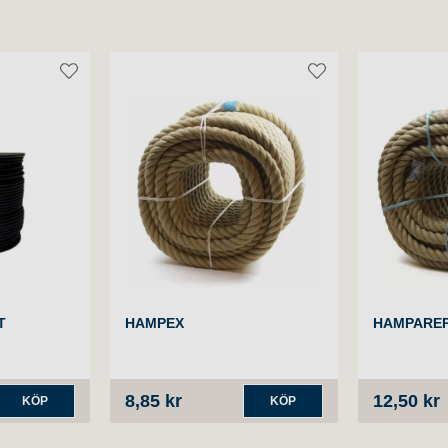
T
HAMPEX
HAMPARE
8,85 kr
12,50 kr
KÖP
KÖP