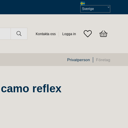
Välj
moms
Kontakta oss
Logga in
Privatperson
Företag
camo reflex