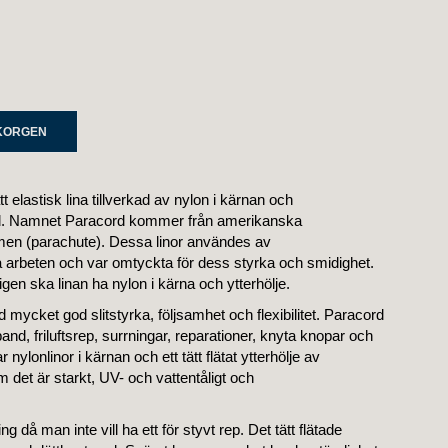
UKORGEN
tt elastisk lina tillverkad av nylon i kärnan och
extråd. Namnet Paracord kommer från amerikanska
rmen (parachute). Dessa linor användes av
a arbeten och var omtyckta för dess styrka och smidighet.
gen ska linan ha nylon i kärna och ytterhölje.
ycket god slitstyrka, följsamhet och flexibilitet. Paracord
and, friluftsrep, surrningar, reparationer, knyta knopar och
 nylonlinor i kärnan och ett tätt flätat ytterhölje av
m det är starkt, UV- och vattentåligt och
 då man inte vill ha ett för styvt rep. Det tätt flätade