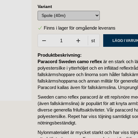
Variant
Finns i lager för omgående leverans
st
LÄGG I VAR
Produktbeskrivning:
Paracord Sweden camo reflex
är en stark och lä
polyestersilke i ytterhöljet och en inflätad refl
fallskärmshoppare och linorna som håller fallskä
fallskärmshopparna och annan militär för generell
Paracord kallas även för fallskärmslina. Ursprungli
Sweden camo reflex paracord är ett rep/snöre med m
(även fallskärmslina) är populärt för att knyta armb
diverse generella friluftsaktiviteter. Vår paracord har
polyestersilke. Repet har viss töjning samtidigt so
nötningsbeständigt.
Nylonmaterialet är mycket starkt och har viss töjning