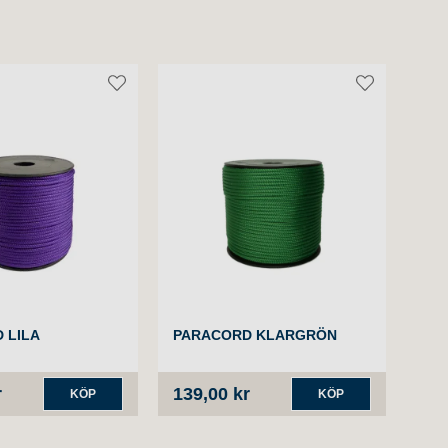
 LILA
PARACORD KLARGRÖN
PA
r
139,00 kr
139
KÖP
KÖP