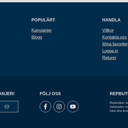
POPULÄRT
HANDLA
Kampanjer
Villkor
Blogg
Kontakta oss
Mina favoriter
Logga in
Returer
ANJER!
FÖLJ OSS
REPBUT
Repbutiken är
marknaden inom
nära sina leve