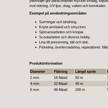
ytterhöljet gör paracordlinan mycket smidig, följs
mot nötning, UV-ljus, drag, vatten och kemikalier.
Exempel på användningsområden
Surrningar och bindning.
Knyta armband och smycken.
Sjömansarbeten och knopar.
Scoutarbeten och diverse hobby.
Lina till presenning, tält och duk.
Fiskelina, överlevnadslina, reparationer, fäl
Produktinformation
Diameter
Flätning
Längd spole
2 mm
16-flätad
50 m
4 mm
32-flätad
40 m
6 mm
48-flätad
200 m