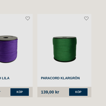
 LILA
PARACORD KLARGRÖN
PA
r
139,00 kr
139
KÖP
KÖP