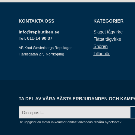
KONTAKTA OSS
KATEGORIER
Slaget tågvirke
info@repbutiken.se
Tel. 011-14 90 37
Flätat tågvirke
Snören
AB Knut Westerbergs Repslageri
Tillbehör
Fjärilsgatan 27, Norrköping
TA DEL AV VÅRA BÄSTA ERBJUDANDEN OCH KAMP
E-
postadress
De uppgifter du matar in kommer endast användas till våra nyhetsbrev.