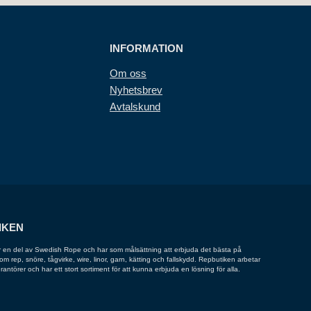
INFORMATION
Om oss
Nyhetsbrev
Avtalskund
IKEN
 en del av Swedish Rope och har som målsättning att erbjuda det bästa på
 rep, snöre, tågvirke, wire, linor, garn, kätting och fallskydd. Repbutiken arbetar
rantörer och har ett stort sortiment för att kunna erbjuda en lösning för alla.