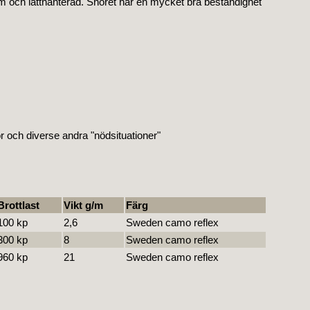
am och lätthanterad. Snöret har en mycket bra beständighet
lor och diverse andra "nödsituationer"
Brottlast
Vikt g/m
Färg
100 kp
2,6
Sweden camo reflex
300 kp
8
Sweden camo reflex
960 kp
21
Sweden camo reflex