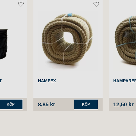
T
HAMPEX
HAMPARE
8,85 kr
12,50 kr
KÖP
KÖP