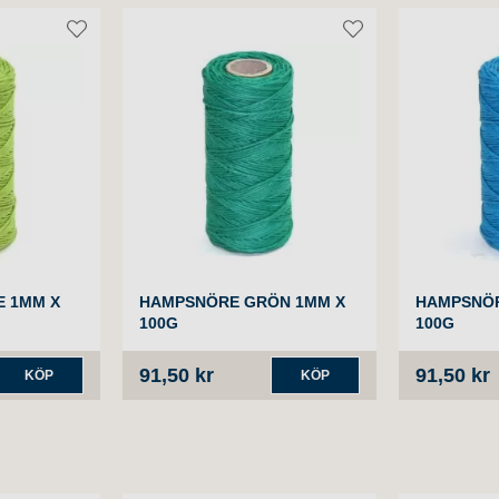
E 1MM X
HAMPSNÖRE GRÖN 1MM X
HAMPSNÖR
100G
100G
91,50 kr
91,50 kr
KÖP
KÖP