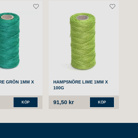
E GRÖN 1MM X
HAMPSNÖRE LIME 1MM X
100G
91,50 kr
KÖP
KÖP