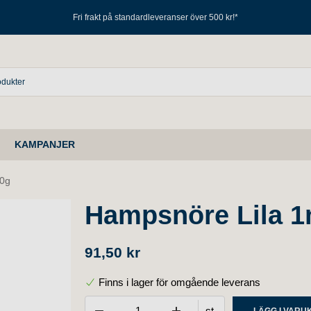
Fri frakt på standardleveranser över 500 kr!*
KAMPANJER
00g
Hampsnöre Lila 
91,50 kr
Finns i lager för omgående leverans
st
LÄGG I VAR