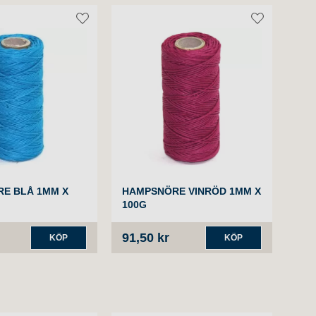
E BLÅ 1MM X
HAMPSNÖRE VINRÖD 1MM X
HAM
100G
100
91,50 kr
91,
KÖP
KÖP