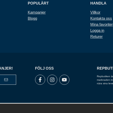
POPULÄRT
HANDLA
Kampanjer
Villkor
Blogg
Kontakta oss
Mina favoriter
Logga in
Returer
ANJER!
FÖLJ OSS
REPBUT
Repbutiken är
marknaden inom
nära sina leve