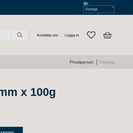
Välj
moms
Kontakta oss
Logga in
Privatperson
Företag
1mm x 100g
UKORGEN