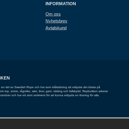
INFORMATION
Om oss
Nyhetsbrev
Avtalskund
IKEN
 en del av Swedish Rope och har som målsättning att erbjuda det bästa på
 rep, snöre, tågvirke, wire, linor, garn, kätting och fallskydd. Repbutiken arbetar
rantörer och har ett stort sortiment för att kunna erbjuda en lösning för alla.