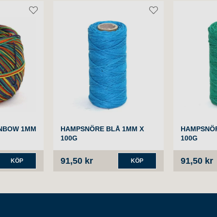
NBOW 1MM
HAMPSNÖRE BLÅ 1MM X
HAMPSNÖR
100G
100G
91,50 kr
91,50 kr
KÖP
KÖP