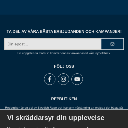
TA DEL AV VÅRA BÄSTA ERBJUDANDEN OCH KAMPANJER!
E-
postadress
De uppgifter du matar in kommer endast användas till våra nyhetsbrev.
FÖLJ OSS
REPBUTIKEN
Repbutiken är en del av Swedish Rope och har som målsättning att erbjuda det bästa på
marknaden inom rep, snöre, tågvirke, wire, linor, garn, kätting och fallskydd. Repbutiken
Vi skräddarsyr din upplevelse
arbetar nära sina leverantörer och har ett stort sortiment för att kunna erbjuda en lösning
för alla.