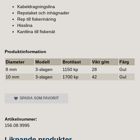
Kabeldragningslina
Repstaket och inhägnader
Rep till fiskerinäring
Hisslina
Kantlina till fiskenät
Produktinformation
Diameter
Modell
Brottlast
Vikt g/m
Färg
8 mm
3-slagen
1150 kp
28
Gul
10 mm
3-slagen
1700 kp
42
Gul
SPARA SOM FAVORIT
Artikelnummer:
156.08.9995
Liknande produkter