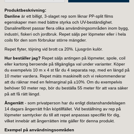
Produktbeskrivning:
Danline
är ett billigt, 3-slaget rep som liknar PP-split films
egenskaper men med bättre styrka och UV-beständighet.
Danalinefibret passar flera olika användningsområden inom bygg,
industri, fiskeri och jordbruk. Repet säljs per löpmeter eller i hela
coils för den som förbrukar större mängder.
Repet flyter, töjning vid brott ca 20%. Ljusgrön kulör.
Hur beställer jag?
Repet säljs antingen på löpmeter, spole, coil
eller kartong beroende på tillgängliga val under varianter. Köper
du exempelvis 10 m x 4 st får du 4 separata rep, med en längd på
10 meter vardera. Repet mäts maskinellt och vi rekommenderar
att du räknar med en felmarginal på ±10%. Om du exempelvis
behöver 50 meter rep, bör du beställa 55 meter för att vara säker
på att få rätt längd.
Ångerrätt
- som privatperson har du enligt distanshandelslagen
14 dagars ångerrätt från köptillfället. Vid beställning av rep på
löpmeter samtycker du till att repet anpassas specifikt för dig,
vilket innebär att ångerrätten inte gäller för denna produkt.
Exempel på användningsområden