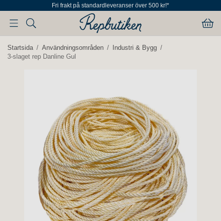
Fri frakt på standardleveranser över 500 kr!*
Startsida
/
Användningsområden
/
Industri & Bygg
/
3-slaget rep Danline Gul