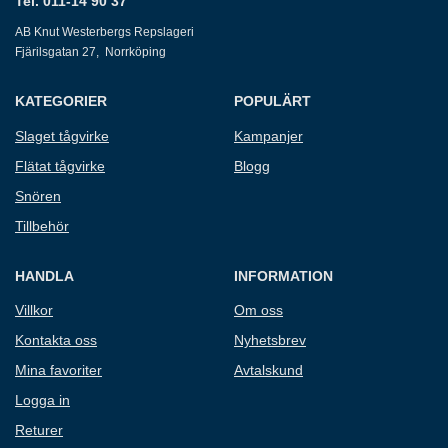
Tel. 011-14 90 37
AB Knut Westerbergs Repslageri
Fjärilsgatan 27, Norrköping
KATEGORIER
POPULÄRT
Slaget tågvirke
Kampanjer
Flätat tågvirke
Blogg
Snören
Tillbehör
HANDLA
INFORMATION
Villkor
Om oss
Kontakta oss
Nyhetsbrev
Mina favoriter
Avtalskund
Logga in
Returer